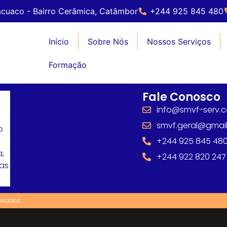
cuaco - Bairro Cerâmica, Catâmbor
+244 925 845 480
Início
Sobre Nós
Nossos Serviços
Formação
Fale Conosco
info@smvf-serv.
smvf.geral@gmai
o
+244 925 845 48
,
+244 922 820 247
mas
ervados