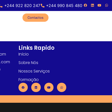
+244 922 820 247
+244 990 845 480
Contactos
Links Rapido
com
Início
l.com
Sobre Nós
0
Nossos Serviços
Formação