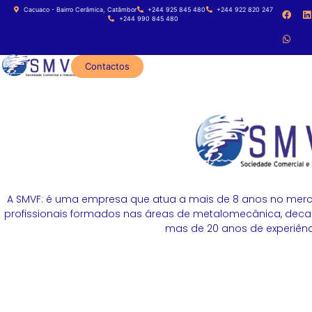
Cacuaco - Bairro Cerâmica, Catâmbor
+244 925 845 480
+244 922 820 247
+244 990 845 480
Contactos
A SMVF: é uma empresa que atua a mais de 8 anos no merc
profissionais formados nas áreas de metalomecânica, decapa
mas de 20 anos de experiênci