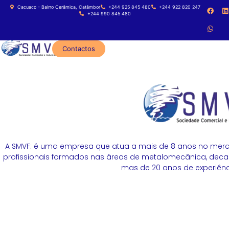
Cacuaco - Bairro Cerâmica, Catâmbor
+244 925 845 480
+244 922 820 247
+244 990 845 480
Contactos
A SMVF: é uma empresa que atua a mais de 8 anos no merc
profissionais formados nas áreas de metalomecânica, decapa
mas de 20 anos de experiênci