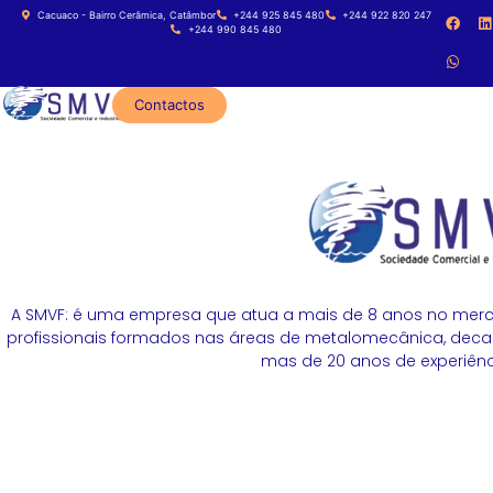
Cacuaco - Bairro Cerâmica, Catâmbor
+244 925 845 480
+244 922 820 247
+244 990 845 480
Contactos
A SMVF: é uma empresa que atua a mais de 8 anos no merc
profissionais formados nas áreas de metalomecânica, decapa
mas de 20 anos de experiênci