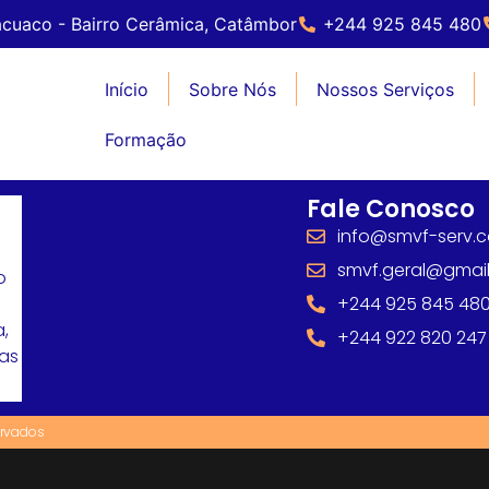
cuaco - Bairro Cerâmica, Catâmbor
+244 925 845 480
Início
Sobre Nós
Nossos Serviços
Formação
Fale Conosco
info@smvf-serv.
smvf.geral@gmai
o
+244 925 845 48
,
+244 922 820 247
mas
ervados