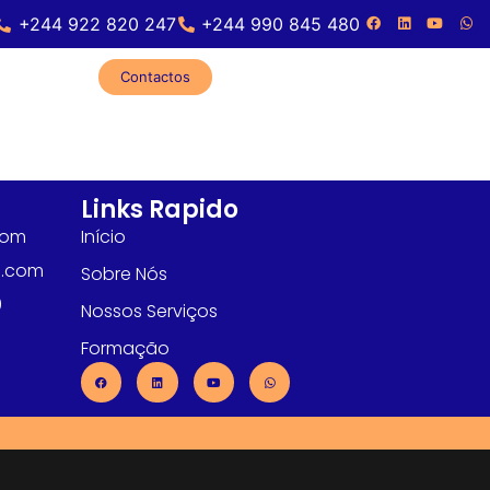
+244 922 820 247
+244 990 845 480
Contactos
Links Rapido
com
Início
l.com
Sobre Nós
0
Nossos Serviços
Formação