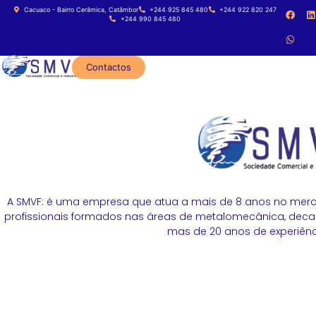
Cacuaco - Bairro Cerâmica, Catâmbor
+244 925 845 480
+244 922 820 247
+244 990 845 480
Contactos
A SMVF: é uma empresa que atua a mais de 8 anos no merc
profissionais formados nas áreas de metalomecânica, decapa
mas de 20 anos de experiênci