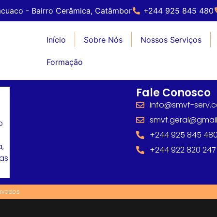
cuaco - Bairro Cerâmica, Catâmbor
+244 925 845 480
Início
Sobre Nós
Nossos Serviços
Formação
Fale Conosco
info@smvf-serv.
smvf.geral@gmai
o
+244 925 845 48
,
+244 922 820 247
mas
ervados