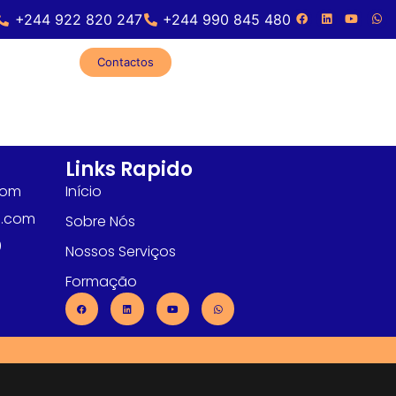
+244 922 820 247
+244 990 845 480
Contactos
Links Rapido
com
Início
l.com
Sobre Nós
0
Nossos Serviços
Formação