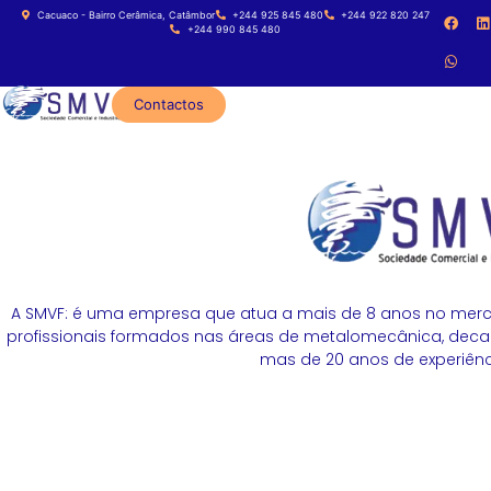
Cacuaco - Bairro Cerâmica, Catâmbor
+244 925 845 480
+244 922 820 247
+244 990 845 480
Contactos
A SMVF: é uma empresa que atua a mais de 8 anos no merc
profissionais formados nas áreas de metalomecânica, decapa
mas de 20 anos de experiênci