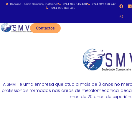
Cacuaco - Bairro Cerâmica, Catâmbor
+244 925 845 480
+244 922 820 247
+244 990 845 480
Contactos
A SMVF: é uma empresa que atua a mais de 8 anos no merc
profissionais formados nas áreas de metalomecânica, decapa
mas de 20 anos de experiênci