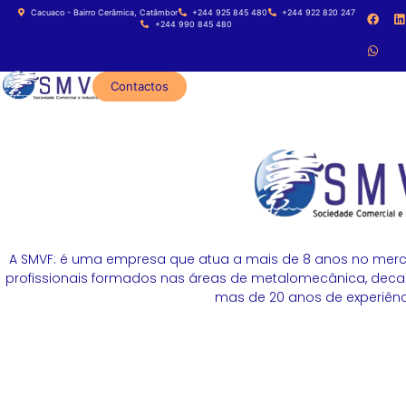
Cacuaco - Bairro Cerâmica, Catâmbor
+244 925 845 480
+244 922 820 247
+244 990 845 480
Contactos
A SMVF: é uma empresa que atua a mais de 8 anos no merc
profissionais formados nas áreas de metalomecânica, decapa
mas de 20 anos de experiênci