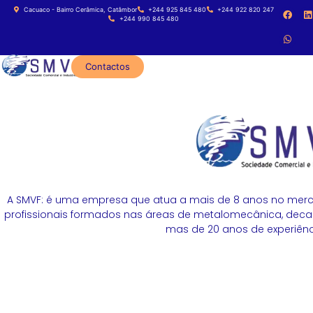
Cacuaco - Bairro Cerâmica, Catâmbor
+244 925 845 480
+244 922 820 247
+244 990 845 480
Contactos
A SMVF: é uma empresa que atua a mais de 8 anos no merc
profissionais formados nas áreas de metalomecânica, decapa
mas de 20 anos de experiênci