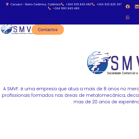
Cacuaco - Bairro Cerâmica, Catâmbor
+244 925 845 480
+244 922 820 247
+244 990 845 480
Contactos
A SMVF: é uma empresa que atua a mais de 8 anos no merc
profissionais formados nas áreas de metalomecânica, decapa
mas de 20 anos de experiênci