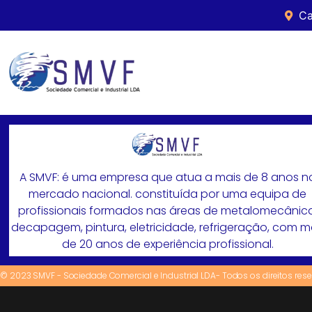
Ca
A SMVF: é uma empresa que atua a mais de 8 anos n
mercado nacional. constituída por uma equipa de
profissionais formados nas áreas de metalomecânica
decapagem, pintura, eletricidade, refrigeração, com 
de 20 anos de experiência profissional.
© 2023 SMVF - Sociedade Comercial e Industrial LDA- Todos os direitos res