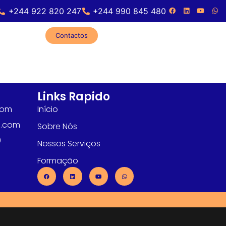
+244 922 820 247
+244 990 845 480
Contactos
Links Rapido
com
Início
l.com
Sobre Nós
0
Nossos Serviços
Formação