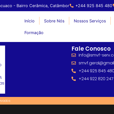
cuaco - Bairro Cerâmica, Catâmbor
+244 925 845 480
Início
Sobre Nós
Nossos Serviços
Formação
Fale Conosco
info@smvf-serv.
smvf.geral@gmai
o
+244 925 845 48
,
+244 922 820 247
mas
ervados