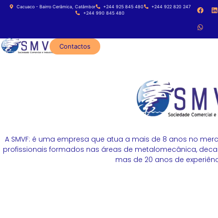
Cacuaco - Bairro Cerâmica, Catâmbor
+244 925 845 480
+244 922 820 247
+244 990 845 480
Contactos
A SMVF: é uma empresa que atua a mais de 8 anos no merc
profissionais formados nas áreas de metalomecânica, decapa
mas de 20 anos de experiênci