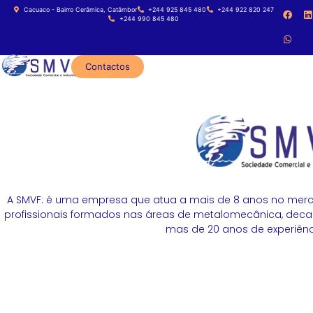
Cacuaco - Bairro Cerâmica, Catâmbor
+244 925 845 480
+244 922 820 247
+244 990 845 480
Contactos
A SMVF: é uma empresa que atua a mais de 8 anos no merc
profissionais formados nas áreas de metalomecânica, decapa
mas de 20 anos de experiênci