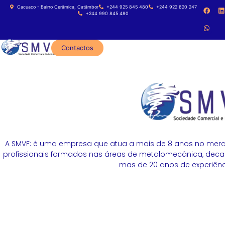
Cacuaco - Bairro Cerâmica, Catâmbor
+244 925 845 480
+244 922 820 247
+244 990 845 480
Contactos
A SMVF: é uma empresa que atua a mais de 8 anos no merc
profissionais formados nas áreas de metalomecânica, decapa
mas de 20 anos de experiênci