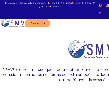
Cacuaco - Bairro Cerâmica, Catâmbor
+244 925 845 480
+244 922 820 247
+244 990 845 480
Contactos
A SMVF: é uma empresa que atua a mais de 8 anos no merc
profissionais formados nas áreas de metalomecânica, decapa
mas de 20 anos de experiênci