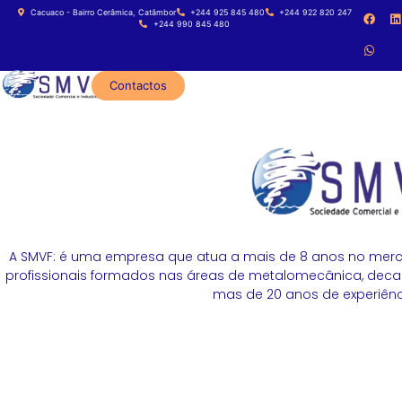
Cacuaco - Bairro Cerâmica, Catâmbor
+244 925 845 480
+244 922 820 247
+244 990 845 480
Contactos
A SMVF: é uma empresa que atua a mais de 8 anos no merc
profissionais formados nas áreas de metalomecânica, decapa
mas de 20 anos de experiênci