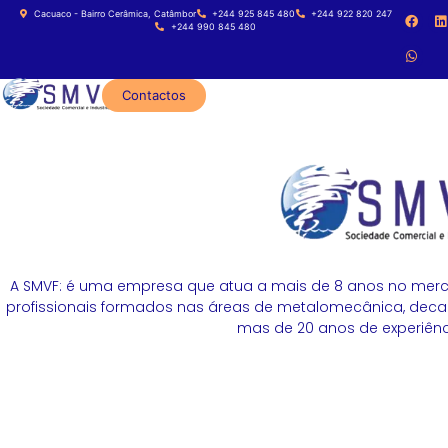
Cacuaco - Bairro Cerâmica, Catâmbor
+244 925 845 480
+244 922 820 247
+244 990 845 480
Contactos
A SMVF: é uma empresa que atua a mais de 8 anos no merc
profissionais formados nas áreas de metalomecânica, decapa
mas de 20 anos de experiênci