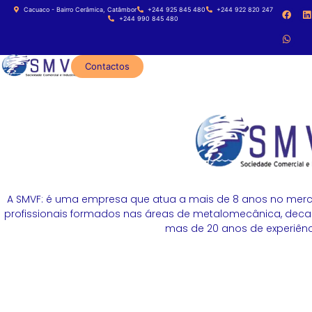
Cacuaco - Bairro Cerâmica, Catâmbor
+244 925 845 480
+244 922 820 247
+244 990 845 480
Contactos
A SMVF: é uma empresa que atua a mais de 8 anos no merc
profissionais formados nas áreas de metalomecânica, decapa
mas de 20 anos de experiênci