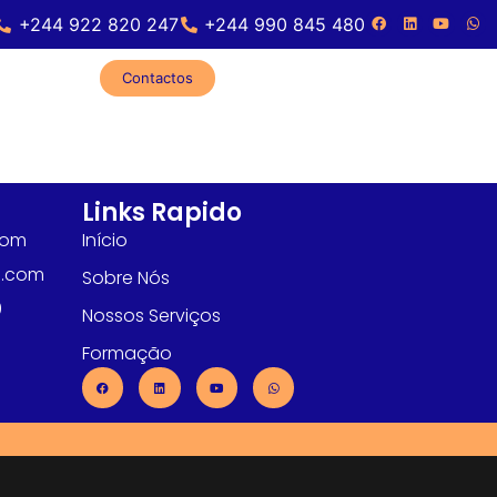
+244 922 820 247
+244 990 845 480
Contactos
Links Rapido
com
Início
l.com
Sobre Nós
0
Nossos Serviços
Formação