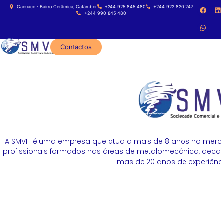
Cacuaco - Bairro Cerâmica, Catâmbor
+244 925 845 480
+244 922 820 247
+244 990 845 480
Contactos
A SMVF: é uma empresa que atua a mais de 8 anos no merc
profissionais formados nas áreas de metalomecânica, decapa
mas de 20 anos de experiênci