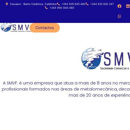
Cacuaco - Bairro Cerâmica, Catâmbor
+244 925 845 480
+244 922 820 247
+244 990 845 480
Contactos
A SMVF: é uma empresa que atua a mais de 8 anos no merc
profissionais formados nas áreas de metalomecânica, decapa
mas de 20 anos de experiênci