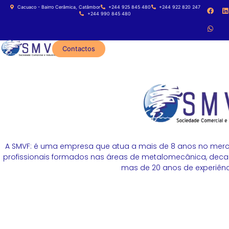
Cacuaco - Bairro Cerâmica, Catâmbor
+244 925 845 480
+244 922 820 247
+244 990 845 480
Contactos
A SMVF: é uma empresa que atua a mais de 8 anos no merc
profissionais formados nas áreas de metalomecânica, decapa
mas de 20 anos de experiênci