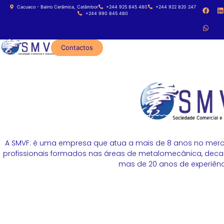
Cacuaco - Bairro Cerâmica, Catâmbor
+244 925 845 480
+244 922 820 247
+244 990 845 480
Contactos
A SMVF: é uma empresa que atua a mais de 8 anos no merc
profissionais formados nas áreas de metalomecânica, decapa
mas de 20 anos de experiênci