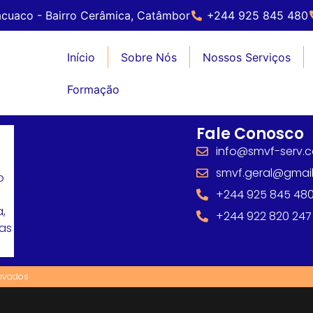
cuaco - Bairro Cerâmica, Catâmbor
+244 925 845 480
Início
Sobre Nós
Nossos Serviços
Formação
Fale Conosco
info@smvf-serv.
smvf.geral@gmai
o
+244 925 845 48
,
+244 922 820 247
mas
ervados