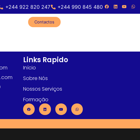
+244 922 820 247
+244 990 845 480
Contactos
Links Rapido
com
Início
l.com
Sobre Nós
0
Nossos Serviços
Formação