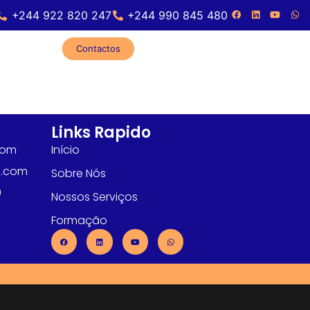
+244 922 820 247
+244 990 845 480
Contactos
Links Rapido
com
Início
l.com
Sobre Nós
0
Nossos Serviços
Formação