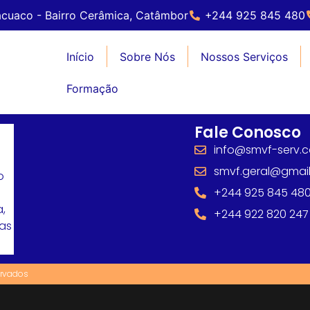
cuaco - Bairro Cerâmica, Catâmbor
+244 925 845 480
Início
Sobre Nós
Nossos Serviços
Formação
Fale Conosco
info@smvf-serv.
smvf.geral@gmai
o
+244 925 845 48
,
+244 922 820 247
mas
ervados