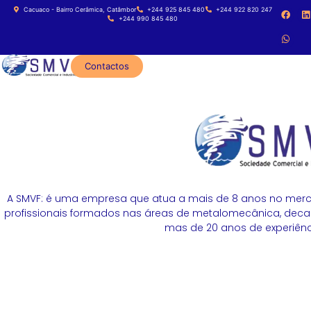
Cacuaco - Bairro Cerâmica, Catâmbor
+244 925 845 480
+244 922 820 247
+244 990 845 480
Contactos
A SMVF: é uma empresa que atua a mais de 8 anos no merc
profissionais formados nas áreas de metalomecânica, decapa
mas de 20 anos de experiênci