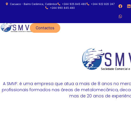
Cacuaco - Bairro Cerâmica, Catâmbor
+244 925 845 480
+244 922 820 247
+244 990 845 480
Contactos
A SMVF: é uma empresa que atua a mais de 8 anos no merc
profissionais formados nas áreas de metalomecânica, decapa
mas de 20 anos de experiênci