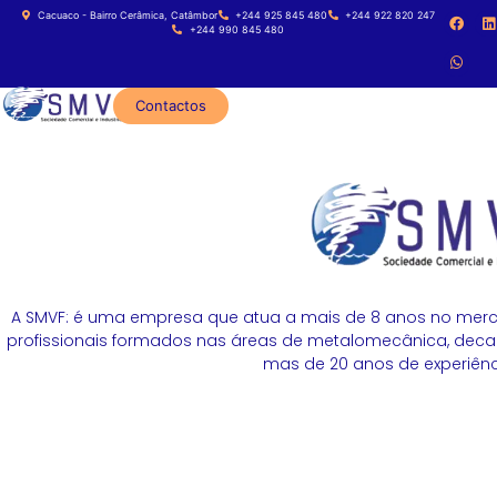
Cacuaco - Bairro Cerâmica, Catâmbor
+244 925 845 480
+244 922 820 247
+244 990 845 480
Contactos
A SMVF: é uma empresa que atua a mais de 8 anos no merc
profissionais formados nas áreas de metalomecânica, decapa
mas de 20 anos de experiênci