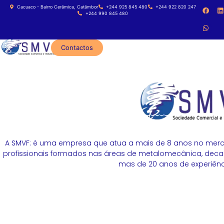
Cacuaco - Bairro Cerâmica, Catâmbor
+244 925 845 480
+244 922 820 247
+244 990 845 480
Contactos
A SMVF: é uma empresa que atua a mais de 8 anos no merc
profissionais formados nas áreas de metalomecânica, decapa
mas de 20 anos de experiênci