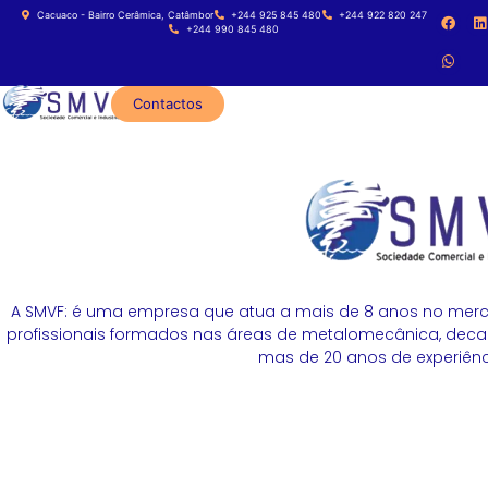
Cacuaco - Bairro Cerâmica, Catâmbor
+244 925 845 480
+244 922 820 247
+244 990 845 480
Contactos
A SMVF: é uma empresa que atua a mais de 8 anos no merc
profissionais formados nas áreas de metalomecânica, decapa
mas de 20 anos de experiênci