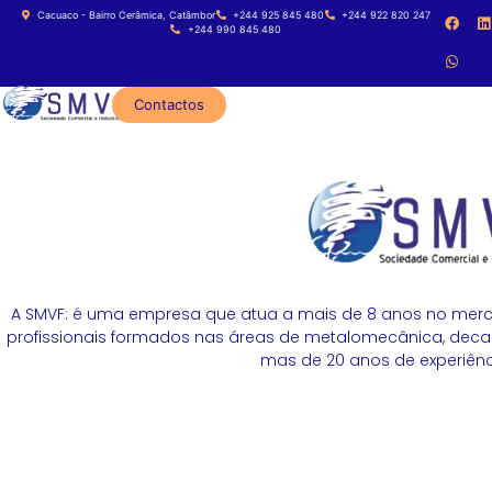
Cacuaco - Bairro Cerâmica, Catâmbor
+244 925 845 480
+244 922 820 247
+244 990 845 480
Contactos
A SMVF: é uma empresa que atua a mais de 8 anos no merc
profissionais formados nas áreas de metalomecânica, decapa
mas de 20 anos de experiênci