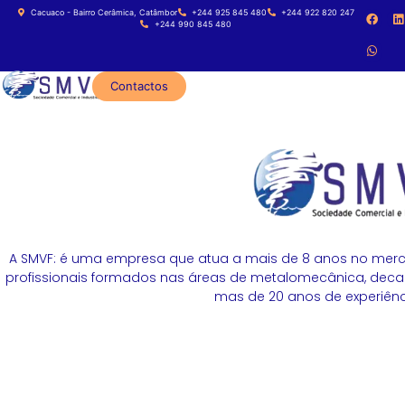
Cacuaco - Bairro Cerâmica, Catâmbor
+244 925 845 480
+244 922 820 247
+244 990 845 480
Contactos
A SMVF: é uma empresa que atua a mais de 8 anos no merc
profissionais formados nas áreas de metalomecânica, decapa
mas de 20 anos de experiênci