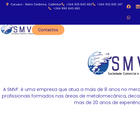
Cacuaco - Bairro Cerâmica, Catâmbor
+244 925 845 480
+244 922 820 247
+244 990 845 480
Contactos
A SMVF: é uma empresa que atua a mais de 8 anos no merc
profissionais formados nas áreas de metalomecânica, decapa
mas de 20 anos de experiênci