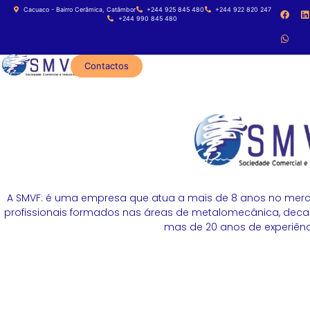
Cacuaco - Bairro Cerâmica, Catâmbor
+244 925 845 480
+244 922 820 247
+244 990 845 480
Contactos
A SMVF: é uma empresa que atua a mais de 8 anos no merc
profissionais formados nas áreas de metalomecânica, decapa
mas de 20 anos de experiênci