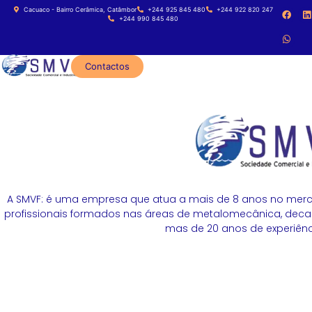
Cacuaco - Bairro Cerâmica, Catâmbor
+244 925 845 480
+244 922 820 247
+244 990 845 480
Contactos
A SMVF: é uma empresa que atua a mais de 8 anos no merc
profissionais formados nas áreas de metalomecânica, decapa
mas de 20 anos de experiênci