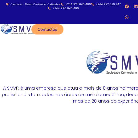
Cacuaco - Bairro Cerâmica, Catâmbor
+244 925 845 480
+244 922 820 247
+244 990 845 480
Contactos
A SMVF: é uma empresa que atua a mais de 8 anos no merc
profissionais formados nas áreas de metalomecânica, decapa
mas de 20 anos de experiênci