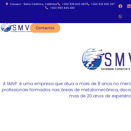
Cacuaco - Bairro Cerâmica, Catâmbor
+244 925 845 480
+244 922 820 247
+244 990 845 480
Contactos
A SMVF: é uma empresa que atua a mais de 8 anos no merc
profissionais formados nas áreas de metalomecânica, decapa
mas de 20 anos de experiênci