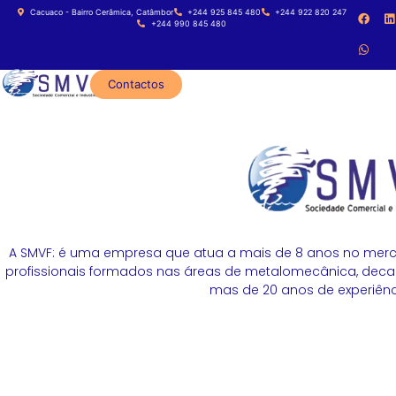
Cacuaco - Bairro Cerâmica, Catâmbor
+244 925 845 480
+244 922 820 247
+244 990 845 480
Contactos
A SMVF: é uma empresa que atua a mais de 8 anos no merc
profissionais formados nas áreas de metalomecânica, decapa
mas de 20 anos de experiênci